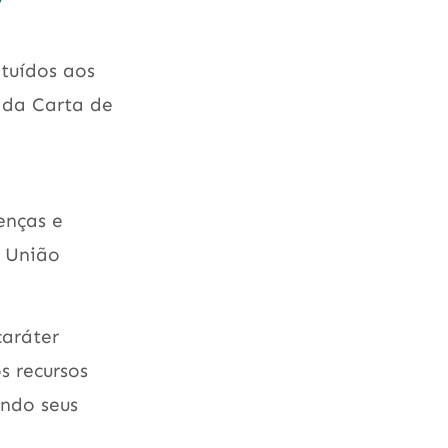
tuídos aos
o da Carta de
enças e
à União
caráter
s recursos
undo seus