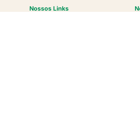
Nossos Links
N
Re
Home
Conheça o IECAM
Projetos
Publicações
Parceiros
Contato