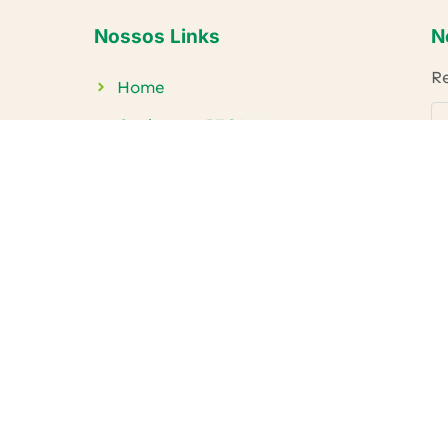
Nossos Links
N
Re
Home
Conheça o IECAM
Projetos
Publicações
Parceiros
Contato