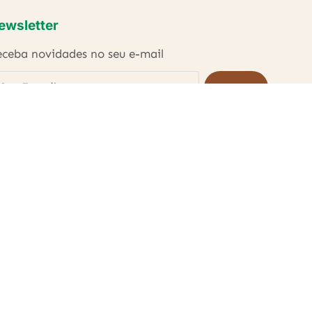
ewsletter
ceba novidades no seu e-mail
ENVIAR
Li e concordo com as
Políticas de Privacidade
.