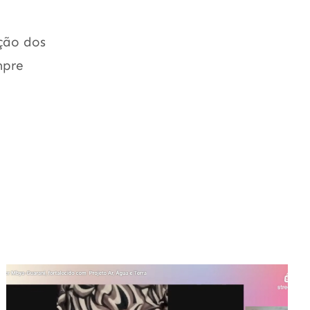
ação dos
mpre