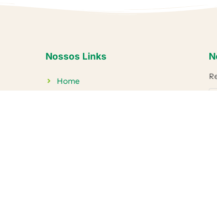
Nossos Links
N
Re
Home
Conheça o IECAM
Projetos
Publicações
Parceiros
Contato