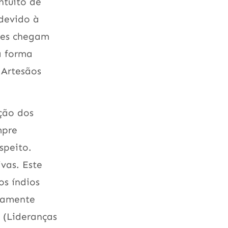
ntuito de
devido à
zes chegam
a forma
 Artesãos
ação dos
mpre
speito.
vas. Este
os índios
viamente
 (Lideranças