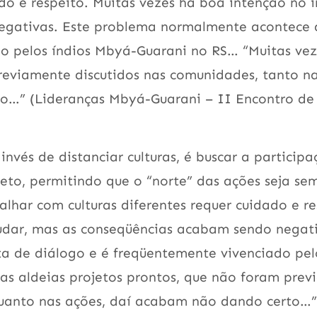
do e respeito. Muitas vezes há boa intenção no i
egativas. Este problema normalmente acontece 
ado pelos índios Mbyá-Guarani no RS… “Muitas ve
previamente discutidos nas comunidades, tanto n
o…” (Lideranças Mbyá-Guarani – II Encontro de
nvés de distanciar culturas, é buscar a particip
eto, permitindo que o “norte” das ações seja se
lhar com culturas diferentes requer cuidado e re
judar, mas as conseqüências acabam sendo negati
a de diálogo e é freqüentemente vivenciado pel
s aldeias projetos prontos, que não foram pre
quanto nas ações, daí acabam não dando certo…”