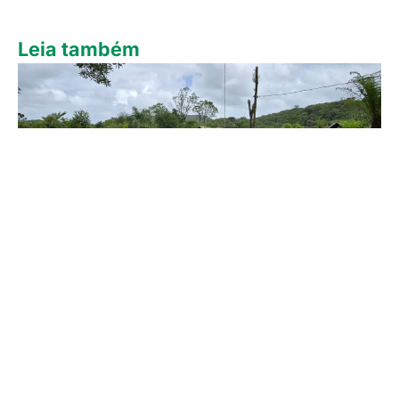
Leia também
O que é uma teko’a? A aldeia Guarani explicada
para quem nunca ouviu falar
3 de agosto de 2026
Continue lendo »