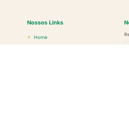
Nossos Links
N
Re
Home
Conheça o IECAM
Projetos
Publicações
Parceiros
Contato