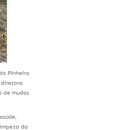
do Pinheiro
 diretora
vo de mudas
saúde,
 limpeza da