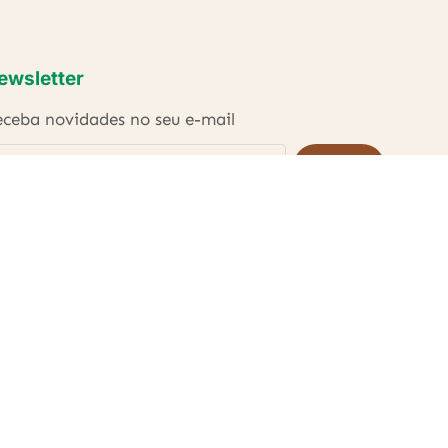
ewsletter
ceba novidades no seu e-mail
ENVIAR
Li e concordo com as
Políticas de Privacidade
.