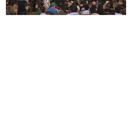
Experiência Guarani do RS integra debate
nacional sobre restauração e justiça climática
26 de julho de 2026
Continue lendo »